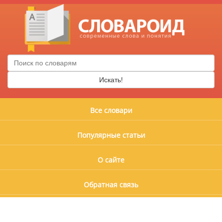
Искать!
Все словари
Популярные статьи
О сайте
Обратная связь