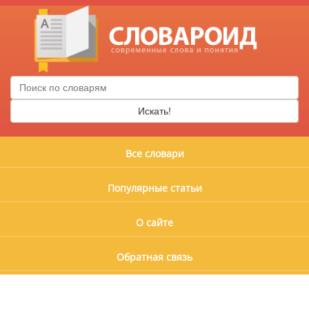
Искать!
Все словари
Популярные статьи
О сайте
Обратная связь