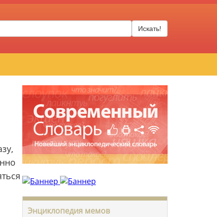
Искать!
зу,
енно
яться
Энциклопедия мемов