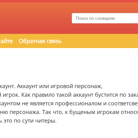
сайте
Обратная связь
аунт. Аккаунт или игровой персонаж,
грок. Как правило такой аккаунт бустится по зака
каунтом не является профессионалом и соответсв
вню персонажа. Так что, к бущеным игрокам относ
 это по сути читеры.