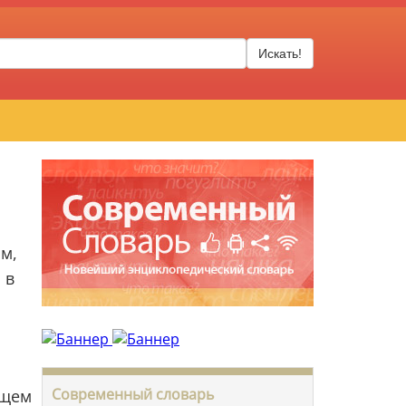
Искать!
м,
 в
Современный словарь
ющем