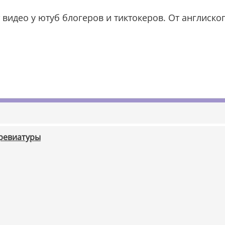
идео у ютуб блогеров и тиктокеров. От англиско
бревиатуры