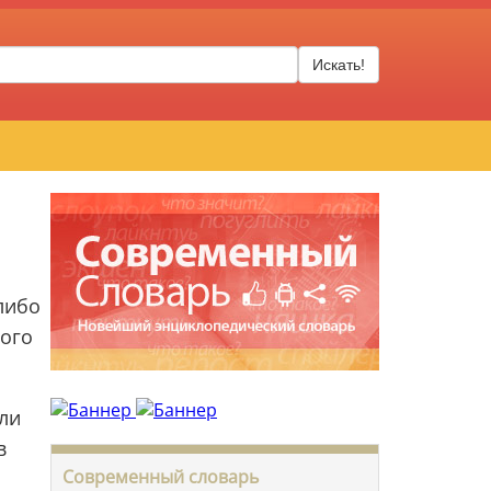
Искать!
либо
ного
ли
в
Современный словарь