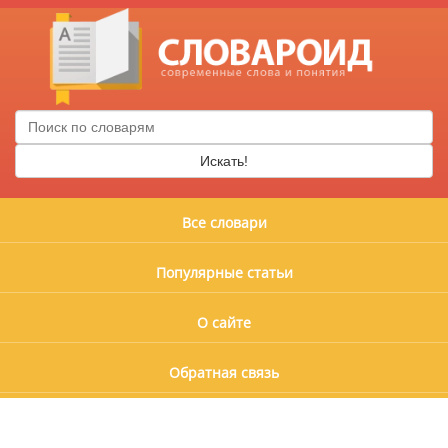
Искать!
Все словари
Популярные статьи
О сайте
Обратная связь