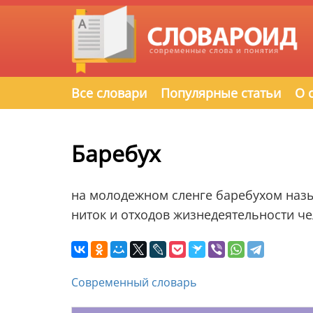
Все словари
Популярные статьи
О 
Баребух
на молодежном сленге баребухом назы
ниток и отходов жизнедеятельности ч
Современный словарь