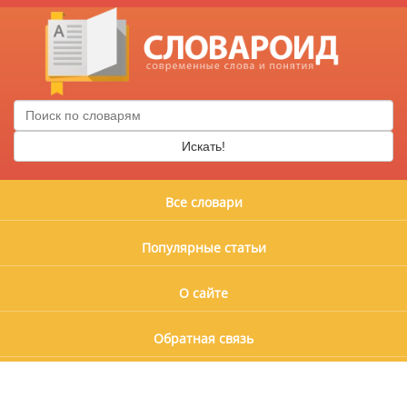
Искать!
Все словари
Популярные статьи
О сайте
Обратная связь