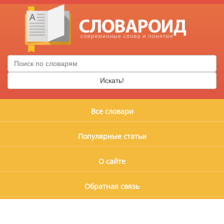
Искать!
Все словари
Популярные статьи
О сайте
Обратная связь